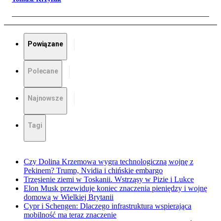
Powiązane
Polecane
Najnowsze
Tagi
Czy Dolina Krzemowa wygra technologiczną wojnę z
Pekinem? Trump, Nvidia i chińskie embargo
Trzęsienie ziemi w Toskanii. Wstrząsy w Pizie i Lukce
Elon Musk przewiduje koniec znaczenia pieniędzy i wojnę
domową w Wielkiej Brytanii
Cypr i Schengen: Dlaczego infrastruktura wspierająca
mobilność ma teraz znaczenie