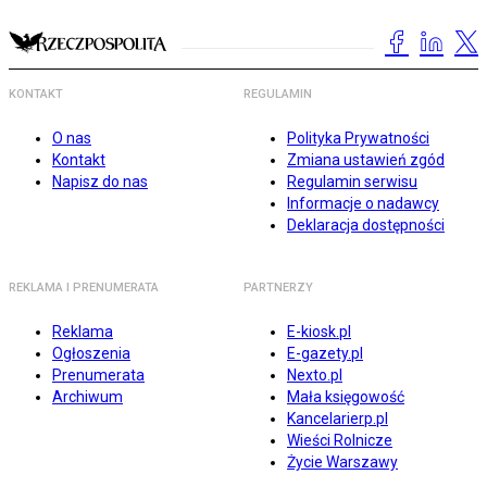
KONTAKT
REGULAMIN
O nas
Polityka Prywatności
Kontakt
Zmiana ustawień zgód
Napisz do nas
Regulamin serwisu
Informacje o nadawcy
Deklaracja dostępności
REKLAMA I PRENUMERATA
PARTNERZY
Reklama
E-kiosk.pl
Ogłoszenia
E-gazety.pl
Prenumerata
Nexto.pl
Archiwum
Mała księgowość
Kancelarierp.pl
Wieści Rolnicze
Życie Warszawy