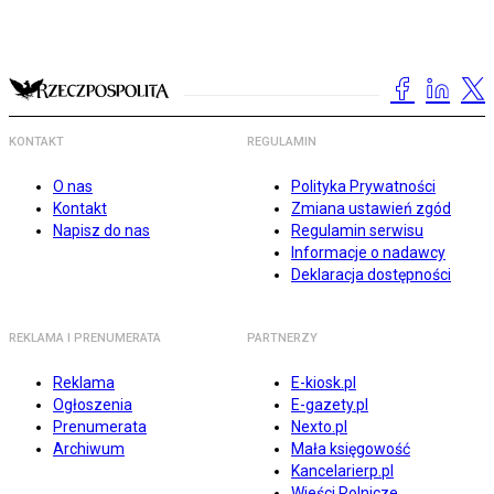
KONTAKT
REGULAMIN
O nas
Polityka Prywatności
Kontakt
Zmiana ustawień zgód
Napisz do nas
Regulamin serwisu
Informacje o nadawcy
Deklaracja dostępności
REKLAMA I PRENUMERATA
PARTNERZY
Reklama
E-kiosk.pl
Ogłoszenia
E-gazety.pl
Prenumerata
Nexto.pl
Archiwum
Mała księgowość
Kancelarierp.pl
Wieści Rolnicze