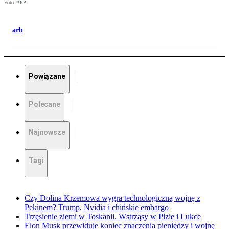
Foto: AFP
arb
Powiązane
Polecane
Najnowsze
Tagi
Czy Dolina Krzemowa wygra technologiczną wojnę z
Pekinem? Trump, Nvidia i chińskie embargo
Trzęsienie ziemi w Toskanii. Wstrząsy w Pizie i Lukce
Elon Musk przewiduje koniec znaczenia pieniędzy i wojnę