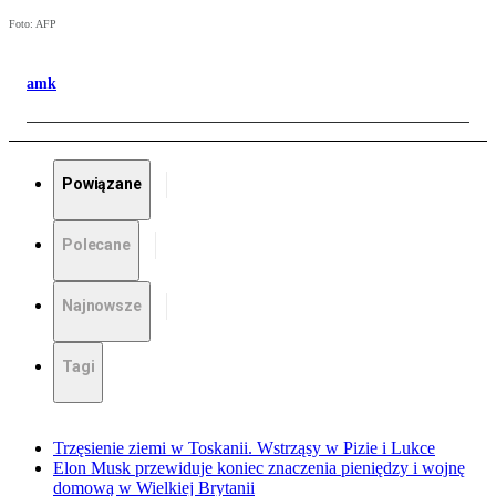
Foto: AFP
amk
Powiązane
Polecane
Najnowsze
Tagi
Trzęsienie ziemi w Toskanii. Wstrząsy w Pizie i Lukce
Elon Musk przewiduje koniec znaczenia pieniędzy i wojnę
domową w Wielkiej Brytanii