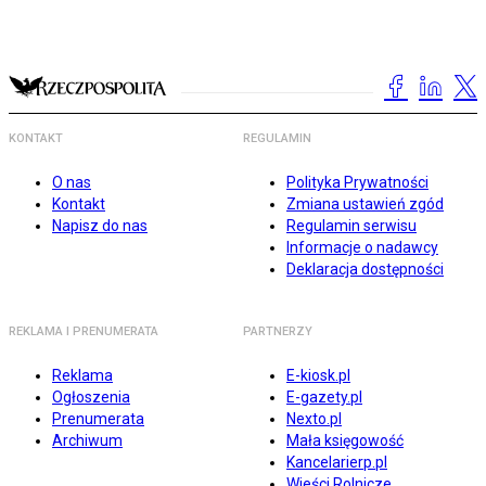
KONTAKT
REGULAMIN
O nas
Polityka Prywatności
Kontakt
Zmiana ustawień zgód
Napisz do nas
Regulamin serwisu
Informacje o nadawcy
Deklaracja dostępności
REKLAMA I PRENUMERATA
PARTNERZY
Reklama
E-kiosk.pl
Ogłoszenia
E-gazety.pl
Prenumerata
Nexto.pl
Archiwum
Mała księgowość
Kancelarierp.pl
Wieści Rolnicze