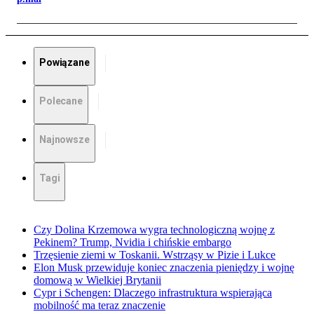
Powiązane
Polecane
Najnowsze
Tagi
Czy Dolina Krzemowa wygra technologiczną wojnę z
Pekinem? Trump, Nvidia i chińskie embargo
Trzęsienie ziemi w Toskanii. Wstrząsy w Pizie i Lukce
Elon Musk przewiduje koniec znaczenia pieniędzy i wojnę
domową w Wielkiej Brytanii
Cypr i Schengen: Dlaczego infrastruktura wspierająca
mobilność ma teraz znaczenie