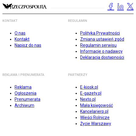
KONTAKT
REGULAMIN
O nas
Polityka Prywatności
Kontakt
Zmiana ustawień zgód
Napisz do nas
Regulamin serwisu
Informacje o nadawcy
Deklaracja dostępności
REKLAMA I PRENUMERATA
PARTNERZY
Reklama
E-kiosk.pl
Ogłoszenia
E-gazety.pl
Prenumerata
Nexto.pl
Archiwum
Mała księgowość
Kancelarierp.pl
Wieści Rolnicze
Życie Warszawy