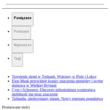
Powiązane
Polecane
Najnowsze
Tagi
Trzęsienie ziemi w Toskanii. Wstrząsy w Pizie i Lukce
Elon Musk przewiduje koniec znaczenia pieniędzy i wojnę
domową w Wielkiej Brytanii
Cypr i Schengen: Dlaczego infrastruktura wspierająca
mobilność ma teraz znaczenie
Tajlandia, niedoceniany gigant. Nowy renesans pogaństwa
Promowane treści