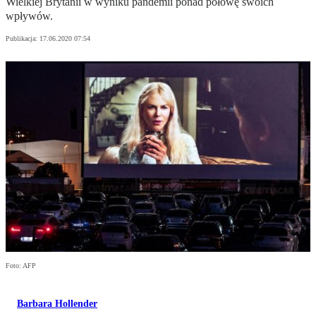
Wielkiej Brytanii w wyniku pandemii ponad połowę swoich
wpływów.
Publikacja:
17.06.2020 07:54
Foto: AFP
Barbara Hollender