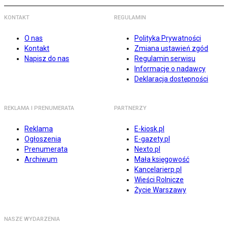
KONTAKT
REGULAMIN
O nas
Polityka Prywatności
Kontakt
Zmiana ustawień zgód
Napisz do nas
Regulamin serwisu
Informacje o nadawcy
Deklaracja dostępności
REKLAMA I PRENUMERATA
PARTNERZY
Reklama
E-kiosk.pl
Ogłoszenia
E-gazety.pl
Prenumerata
Nexto.pl
Archiwum
Mała księgowość
Kancelarierp.pl
Wieści Rolnicze
Życie Warszawy
NASZE WYDARZENIA