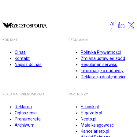
KONTAKT
REGULAMIN
O nas
Polityka Prywatności
Kontakt
Zmiana ustawień zgód
Napisz do nas
Regulamin serwisu
Informacje o nadawcy
Deklaracja dostępności
REKLAMA I PRENUMERATA
PARTNERZY
Reklama
E-kiosk.pl
Ogłoszenia
E-gazety.pl
Prenumerata
Nexto.pl
Archiwum
Mała księgowość
Kancelarierp.pl