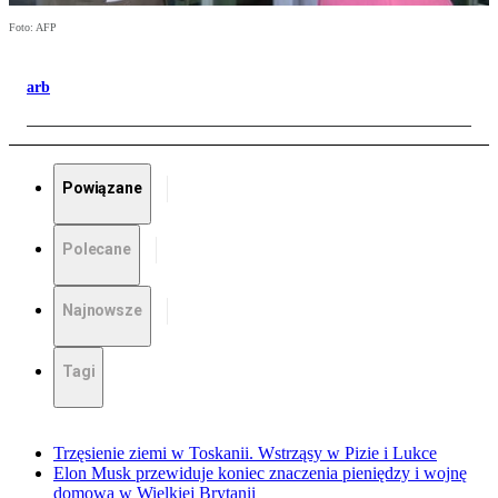
Foto: AFP
arb
Powiązane
Polecane
Najnowsze
Tagi
Trzęsienie ziemi w Toskanii. Wstrząsy w Pizie i Lukce
Elon Musk przewiduje koniec znaczenia pieniędzy i wojnę
domową w Wielkiej Brytanii