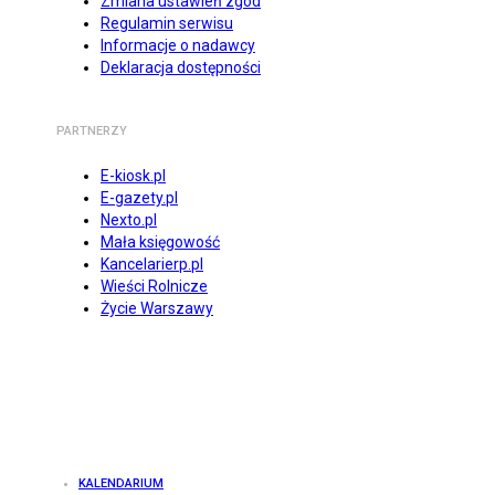
Zmiana ustawień zgód
Regulamin serwisu
Informacje o nadawcy
Deklaracja dostępności
PARTNERZY
E-kiosk.pl
E-gazety.pl
Nexto.pl
Mała księgowość
Kancelarierp.pl
Wieści Rolnicze
Życie Warszawy
KALENDARIUM