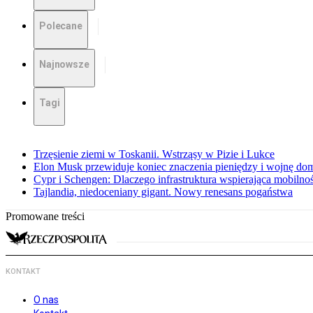
Polecane
Najnowsze
Tagi
Trzęsienie ziemi w Toskanii. Wstrząsy w Pizie i Lukce
Elon Musk przewiduje koniec znaczenia pieniędzy i wojnę do
Cypr i Schengen: Dlaczego infrastruktura wspierająca mobilno
Tajlandia, niedoceniany gigant. Nowy renesans pogaństwa
Promowane treści
KONTAKT
O nas