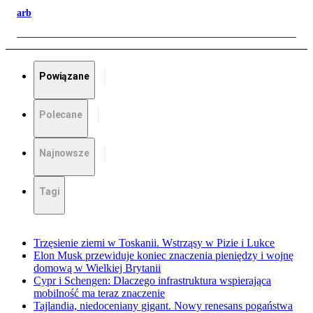
arb
Powiązane
Polecane
Najnowsze
Tagi
Trzęsienie ziemi w Toskanii. Wstrząsy w Pizie i Lukce
Elon Musk przewiduje koniec znaczenia pieniędzy i wojnę
domową w Wielkiej Brytanii
Cypr i Schengen: Dlaczego infrastruktura wspierająca
mobilność ma teraz znaczenie
Tajlandia, niedoceniany gigant. Nowy renesans pogaństwa