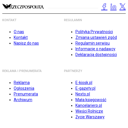
KONTAKT
REGULAMIN
O nas
Polityka Prywatności
Kontakt
Zmiana ustawień zgód
Napisz do nas
Regulamin serwisu
Informacje o nadawcy
Deklaracja dostępności
REKLAMA I PRENUMERATA
PARTNERZY
Reklama
E-kiosk.pl
Ogłoszenia
E-gazety.pl
Prenumerata
Nexto.pl
Archiwum
Mała księgowość
Kancelarierp.pl
Wieści Rolnicze
Życie Warszawy