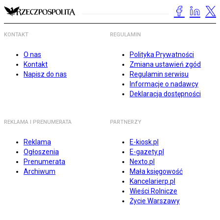
KONTAKT
REGULAMIN
O nas
Polityka Prywatności
Kontakt
Zmiana ustawień zgód
Napisz do nas
Regulamin serwisu
Informacje o nadawcy
Deklaracja dostępności
REKLAMA I PRENUMERATA
PARTNERZY
Reklama
E-kiosk.pl
Ogłoszenia
E-gazety.pl
Prenumerata
Nexto.pl
Archiwum
Mała księgowość
Kancelarierp.pl
Wieści Rolnicze
Życie Warszawy