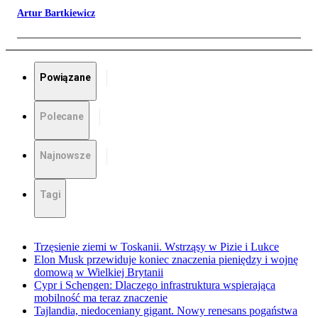
Artur Bartkiewicz
Powiązane
Polecane
Najnowsze
Tagi
Trzęsienie ziemi w Toskanii. Wstrząsy w Pizie i Lukce
Elon Musk przewiduje koniec znaczenia pieniędzy i wojnę
domową w Wielkiej Brytanii
Cypr i Schengen: Dlaczego infrastruktura wspierająca
mobilność ma teraz znaczenie
Tajlandia, niedoceniany gigant. Nowy renesans pogaństwa