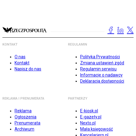
KONTAKT
REGULAMIN
O nas
Polityka Prywatności
Kontakt
Zmiana ustawień zgód
Napisz do nas
Regulamin serwisu
Informacje o nadawcy
Deklaracja dostępności
REKLAMA I PRENUMERATA
PARTNERZY
Reklama
E-kiosk.pl
Ogłoszenia
E-gazety.pl
Prenumerata
Nexto.pl
Archiwum
Mała księgowość
Kancelarierp.pl