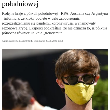
południowej
Kolejne kraje z półkuli południowej - RPA, Australia czy Argentyna
- informują, że kroki, podjęte w celu zapobiegania
rozprzestrzenianiu się pandemii koronawirusa, wyhamowały
sezonową grypę. Eksperci podkreślają, że nie oznacza to, iż półkula
północna również uniknie „twindemii”.
Aktualizacja:
26.08.2020 09:47
Publikacja:
26.08.2020 08:08