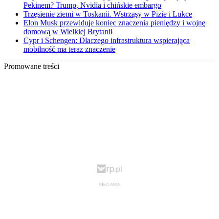
Pekinem? Trump, Nvidia i chińskie embargo
Trzęsienie ziemi w Toskanii. Wstrząsy w Pizie i Lukce
Elon Musk przewiduje koniec znaczenia pieniędzy i wojnę
domową w Wielkiej Brytanii
Cypr i Schengen: Dlaczego infrastruktura wspierająca
mobilność ma teraz znaczenie
Promowane treści