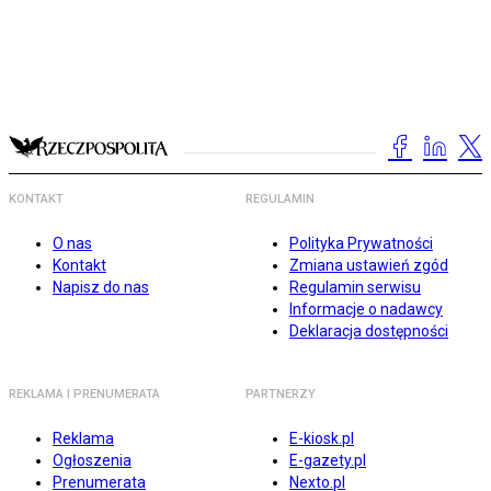
KONTAKT
REGULAMIN
O nas
Polityka Prywatności
Kontakt
Zmiana ustawień zgód
Napisz do nas
Regulamin serwisu
Informacje o nadawcy
Deklaracja dostępności
REKLAMA I PRENUMERATA
PARTNERZY
Reklama
E-kiosk.pl
Ogłoszenia
E-gazety.pl
Prenumerata
Nexto.pl