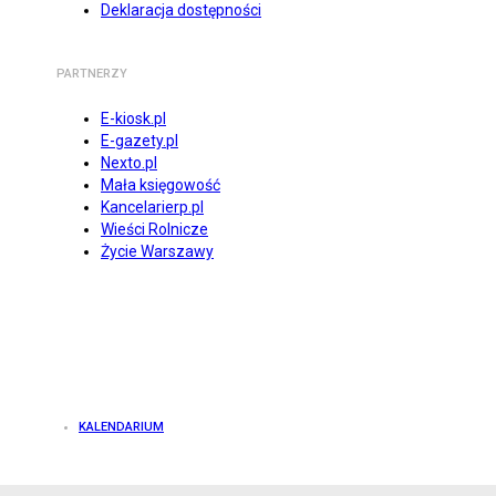
Deklaracja dostępności
PARTNERZY
E-kiosk.pl
E-gazety.pl
Nexto.pl
Mała księgowość
Kancelarierp.pl
Wieści Rolnicze
Życie Warszawy
KALENDARIUM