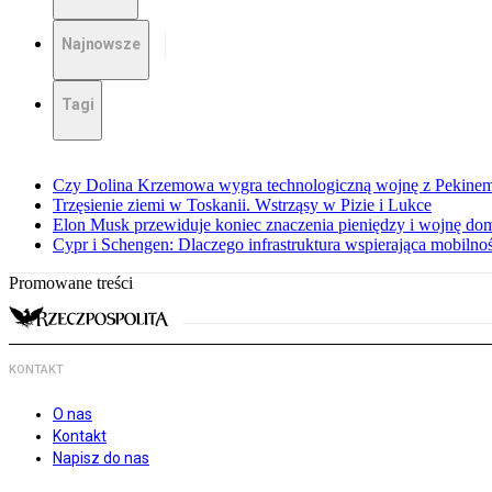
Najnowsze
Tagi
Czy Dolina Krzemowa wygra technologiczną wojnę z Pekinem?
Trzęsienie ziemi w Toskanii. Wstrząsy w Pizie i Lukce
Elon Musk przewiduje koniec znaczenia pieniędzy i wojnę do
Cypr i Schengen: Dlaczego infrastruktura wspierająca mobilno
Promowane treści
KONTAKT
O nas
Kontakt
Napisz do nas