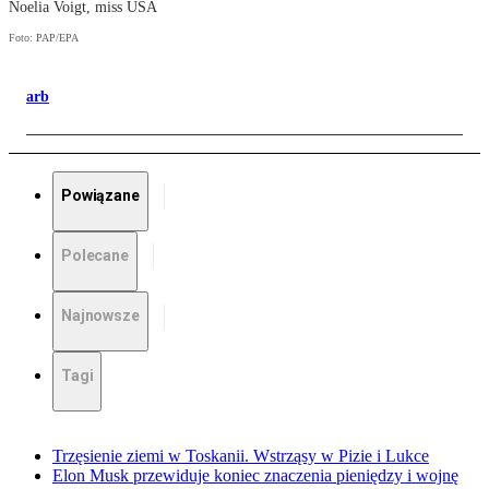
Noelia Voigt, miss USA
Foto: PAP/EPA
arb
Powiązane
Polecane
Najnowsze
Tagi
Trzęsienie ziemi w Toskanii. Wstrząsy w Pizie i Lukce
Elon Musk przewiduje koniec znaczenia pieniędzy i wojnę