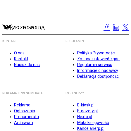
KONTAKT
REGULAMIN
O nas
Polityka Prywatności
Kontakt
Zmiana ustawień zgód
Napisz do nas
Regulamin serwisu
Informacje o nadawcy
Deklaracja dostępności
REKLAMA I PRENUMERATA
PARTNERZY
Reklama
E-kiosk.pl
Ogłoszenia
E-gazety.pl
Prenumerata
Nexto.pl
Archiwum
Mała księgowość
Kancelarierp.pl