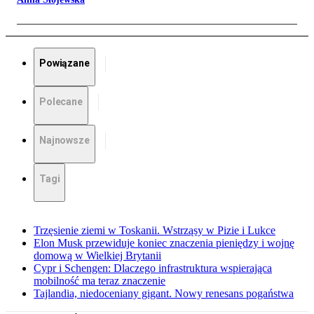
Powiązane
Polecane
Najnowsze
Tagi
Trzęsienie ziemi w Toskanii. Wstrząsy w Pizie i Lukce
Elon Musk przewiduje koniec znaczenia pieniędzy i wojnę
domową w Wielkiej Brytanii
Cypr i Schengen: Dlaczego infrastruktura wspierająca
mobilność ma teraz znaczenie
Tajlandia, niedoceniany gigant. Nowy renesans pogaństwa