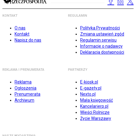
KONTAKT
REGULAMIN
O nas
Polityka Prywatności
Kontakt
Zmiana ustawień zgód
Napisz do nas
Regulamin serwisu
Informacje o nadawcy
Deklaracja dostępności
REKLAMA I PRENUMERATA
PARTNERZY
Reklama
E-kiosk.pl
Ogłoszenia
E-gazety.pl
Prenumerata
Nexto.pl
Archiwum
Mała księgowość
Kancelarierp.pl
Wieści Rolnicze
Życie Warszawy
NASZE WYDARZENIA