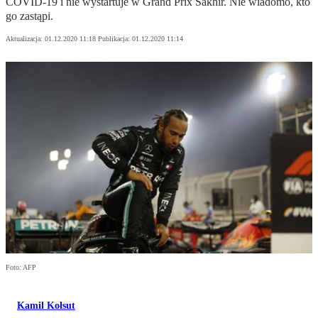
COVID-19 i nie wystartuje w Grand Prix Sakhir. Nie wiadomo, kto
go zastąpi.
Aktualizacja:
01.12.2020 11:18
Publikacja:
01.12.2020 11:14
Foto: AFP
Kamil Kołsut