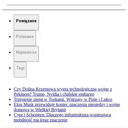
Powiązane
Polecane
Najnowsze
Tagi
Czy Dolina Krzemowa wygra technologiczną wojnę z
Pekinem? Trump, Nvidia i chińskie embargo
Trzęsienie ziemi w Toskanii. Wstrząsy w Pizie i Lukce
Elon Musk przewiduje koniec znaczenia pieniędzy i wojnę
domową w Wielkiej Brytanii
Cypr i Schengen: Dlaczego infrastruktura wspierająca
mobilność ma teraz znaczenie