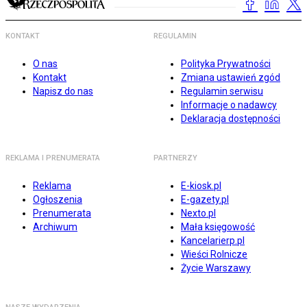
KONTAKT
REGULAMIN
O nas
Polityka Prywatności
Kontakt
Zmiana ustawień zgód
Napisz do nas
Regulamin serwisu
Informacje o nadawcy
Deklaracja dostępności
REKLAMA I PRENUMERATA
PARTNERZY
Reklama
E-kiosk.pl
Ogłoszenia
E-gazety.pl
Prenumerata
Nexto.pl
Archiwum
Mała księgowość
Kancelarierp.pl
Wieści Rolnicze
Życie Warszawy