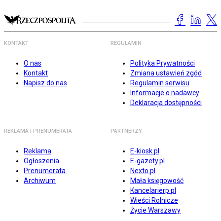
KONTAKT
REGULAMIN
O nas
Polityka Prywatności
Kontakt
Zmiana ustawień zgód
Napisz do nas
Regulamin serwisu
Informacje o nadawcy
Deklaracja dostępności
REKLAMA I PRENUMERATA
PARTNERZY
Reklama
E-kiosk.pl
Ogłoszenia
E-gazety.pl
Prenumerata
Nexto.pl
Archiwum
Mała księgowość
Kancelarierp.pl
Wieści Rolnicze
Życie Warszawy