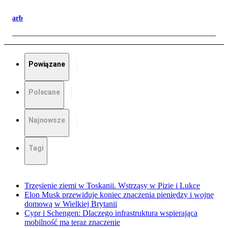
arb
Powiązane
Polecane
Najnowsze
Tagi
Trzęsienie ziemi w Toskanii. Wstrząsy w Pizie i Lukce
Elon Musk przewiduje koniec znaczenia pieniędzy i wojnę
domową w Wielkiej Brytanii
Cypr i Schengen: Dlaczego infrastruktura wspierająca
mobilność ma teraz znaczenie