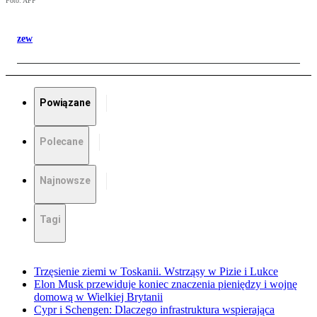
Foto: AFP
zew
Powiązane
Polecane
Najnowsze
Tagi
Trzęsienie ziemi w Toskanii. Wstrząsy w Pizie i Lukce
Elon Musk przewiduje koniec znaczenia pieniędzy i wojnę
domową w Wielkiej Brytanii
Cypr i Schengen: Dlaczego infrastruktura wspierająca