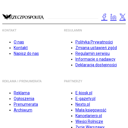
KONTAKT
REGULAMIN
O nas
Polityka Prywatności
Kontakt
Zmiana ustawień zgód
Napisz do nas
Regulamin serwisu
Informacje o nadawcy
Deklaracja dostępności
REKLAMA I PRENUMERATA
PARTNERZY
Reklama
E-kiosk.pl
Ogłoszenia
E-gazety.pl
Prenumerata
Nexto.pl
Archiwum
Mała księgowość
Kancelarierp.pl
Wieści Rolnicze
Życie Warszawy