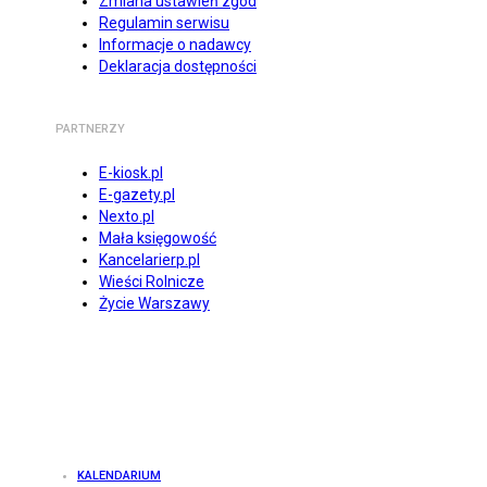
Zmiana ustawień zgód
Regulamin serwisu
Informacje o nadawcy
Deklaracja dostępności
PARTNERZY
E-kiosk.pl
E-gazety.pl
Nexto.pl
Mała księgowość
Kancelarierp.pl
Wieści Rolnicze
Życie Warszawy
KALENDARIUM