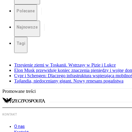
Polecane
Najnowsze
Tagi
Trzęsienie ziemi w Toskanii. Wstrząsy w Pizie i Lukce
Elon Musk przewiduje koniec znaczenia pieniędzy i wojnę do
Cypr i Schengen: Dlaczego infrastruktura wspierająca mobilno
Tajlandia, niedoceniany gigant. Nowy renesans pogaństwa
Promowane treści
KONTAKT
O nas