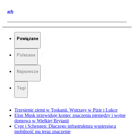
arb
Powiązane
Polecane
Najnowsze
Tagi
Trzęsienie ziemi w Toskanii. Wstrząsy w Pizie i Lukce
Elon Musk przewiduje koniec znaczenia pieniędzy i wojnę
domową w Wielkiej Brytanii
Cypr i Schengen: Dlaczego infrastruktura wspierająca
mobilność ma teraz znaczenie