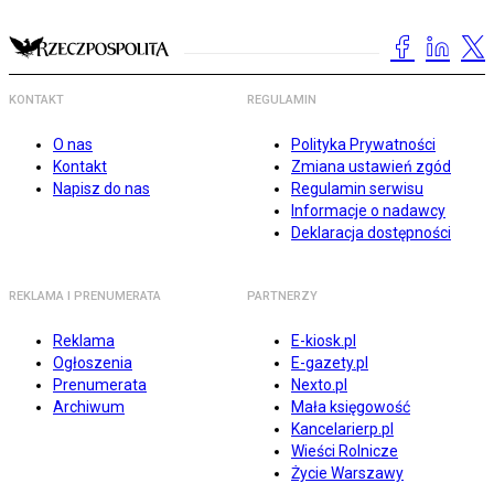
KONTAKT
REGULAMIN
O nas
Polityka Prywatności
Kontakt
Zmiana ustawień zgód
Napisz do nas
Regulamin serwisu
Informacje o nadawcy
Deklaracja dostępności
REKLAMA I PRENUMERATA
PARTNERZY
Reklama
E-kiosk.pl
Ogłoszenia
E-gazety.pl
Prenumerata
Nexto.pl
Archiwum
Mała księgowość
Kancelarierp.pl
Wieści Rolnicze
Życie Warszawy