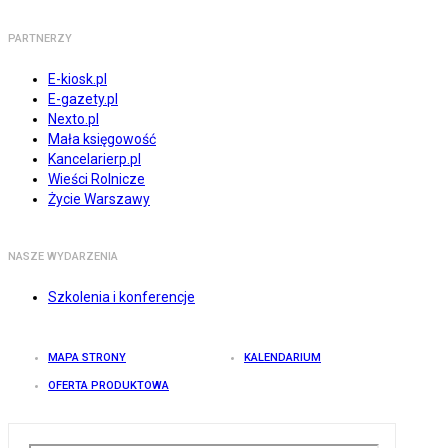
PARTNERZY
E-kiosk.pl
E-gazety.pl
Nexto.pl
Mała księgowość
Kancelarierp.pl
Wieści Rolnicze
Życie Warszawy
NASZE WYDARZENIA
Szkolenia i konferencje
MAPA STRONY
KALENDARIUM
OFERTA PRODUKTOWA