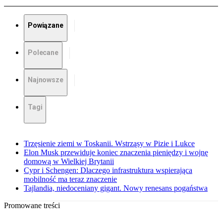
Powiązane
Polecane
Najnowsze
Tagi
Trzęsienie ziemi w Toskanii. Wstrząsy w Pizie i Lukce
Elon Musk przewiduje koniec znaczenia pieniędzy i wojnę
domową w Wielkiej Brytanii
Cypr i Schengen: Dlaczego infrastruktura wspierająca
mobilność ma teraz znaczenie
Tajlandia, niedoceniany gigant. Nowy renesans pogaństwa
Promowane treści