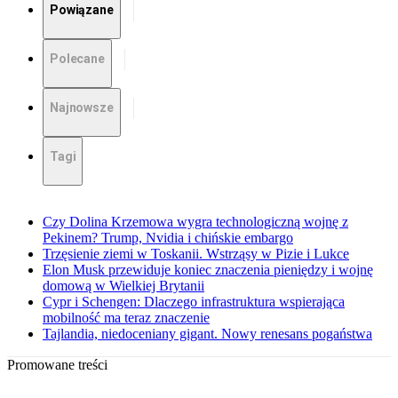
Powiązane
Polecane
Najnowsze
Tagi
Czy Dolina Krzemowa wygra technologiczną wojnę z
Pekinem? Trump, Nvidia i chińskie embargo
Trzęsienie ziemi w Toskanii. Wstrząsy w Pizie i Lukce
Elon Musk przewiduje koniec znaczenia pieniędzy i wojnę
domową w Wielkiej Brytanii
Cypr i Schengen: Dlaczego infrastruktura wspierająca
mobilność ma teraz znaczenie
Tajlandia, niedoceniany gigant. Nowy renesans pogaństwa
Promowane treści