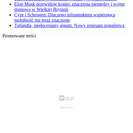
Elon Musk przewiduje koniec znaczenia pieniędzy i wojnę
domową w Wielkiej Brytanii
Cypr i Schengen: Dlaczego infrastruktura wspierająca
mobilność ma teraz znaczenie
Tajlandia, niedoceniany gigant. Nowy renesans pogaństwa
Promowane treści