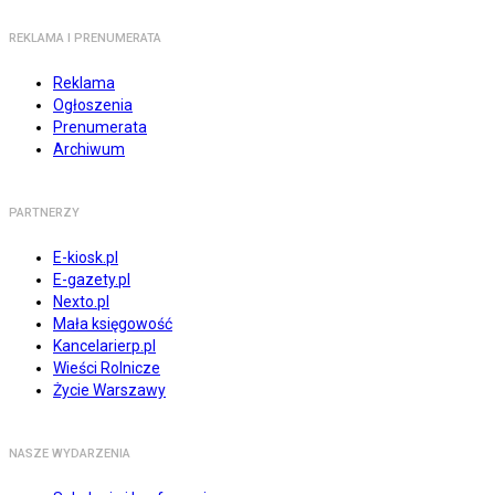
REKLAMA I PRENUMERATA
Reklama
Ogłoszenia
Prenumerata
Archiwum
PARTNERZY
E-kiosk.pl
E-gazety.pl
Nexto.pl
Mała księgowość
Kancelarierp.pl
Wieści Rolnicze
Życie Warszawy
NASZE WYDARZENIA