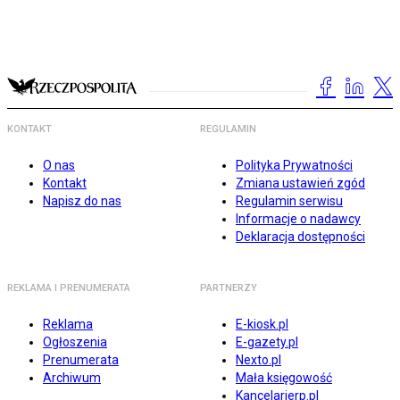
KONTAKT
REGULAMIN
O nas
Polityka Prywatności
Kontakt
Zmiana ustawień zgód
Napisz do nas
Regulamin serwisu
Informacje o nadawcy
Deklaracja dostępności
REKLAMA I PRENUMERATA
PARTNERZY
Reklama
E-kiosk.pl
Ogłoszenia
E-gazety.pl
Prenumerata
Nexto.pl
Archiwum
Mała księgowość
Kancelarierp.pl