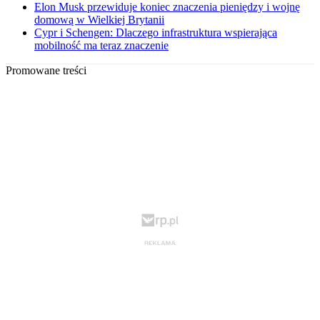
Elon Musk przewiduje koniec znaczenia pieniędzy i wojnę
domową w Wielkiej Brytanii
Cypr i Schengen: Dlaczego infrastruktura wspierająca
mobilność ma teraz znaczenie
Promowane treści