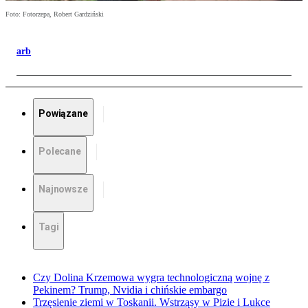
Foto: Fotorzepa, Robert Gardziński
arb
Powiązane
Polecane
Najnowsze
Tagi
Czy Dolina Krzemowa wygra technologiczną wojnę z
Pekinem? Trump, Nvidia i chińskie embargo
Trzęsienie ziemi w Toskanii. Wstrząsy w Pizie i Lukce