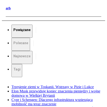
arb
Powiązane
Polecane
Najnowsze
Tagi
Trzęsienie ziemi w Toskanii. Wstrząsy w Pizie i Lukce
Elon Musk przewiduje koniec znaczenia pieniędzy i wojnę
domową w Wielkiej Brytanii
Cypr i Schengen: Dlaczego infrastruktura wspierająca
mobilność ma teraz znaczenie