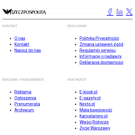
KONTAKT
REGULAMIN
O nas
Polityka Prywatności
Kontakt
Zmiana ustawień zgód
Napisz do nas
Regulamin serwisu
Informacje o nadawcy
Deklaracja dostępności
REKLAMA I PRENUMERATA
PARTNERZY
Reklama
E-kiosk.pl
Ogłoszenia
E-gazety.pl
Prenumerata
Nexto.pl
Archiwum
Mała księgowość
Kancelarierp.pl
Wieści Rolnicze
Życie Warszawy