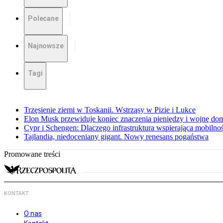
Polecane
Najnowsze
Tagi
Trzęsienie ziemi w Toskanii. Wstrząsy w Pizie i Lukce
Elon Musk przewiduje koniec znaczenia pieniędzy i wojnę do
Cypr i Schengen: Dlaczego infrastruktura wspierająca mobilno
Tajlandia, niedoceniany gigant. Nowy renesans pogaństwa
Promowane treści
KONTAKT
O nas