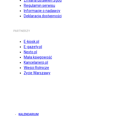
Zmiana ustawień zgód
Regulamin serwisu
Informacje o nadawcy
Deklaracja dostępności
PARTNERZY
E-kiosk.pl
E-gazety.pl
Nexto.pl
Mała księgowość
Kancelarierp.pl
Wieści Rolnicze
Życie Warszawy
KALENDARIUM