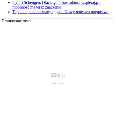
Cypr i Schengen: Dlaczego infrastruktura wspierająca
mobilność ma teraz znaczenie
Tajlandia, niedoceniany gigant. Nowy renesans pogaństwa
Promowane treści