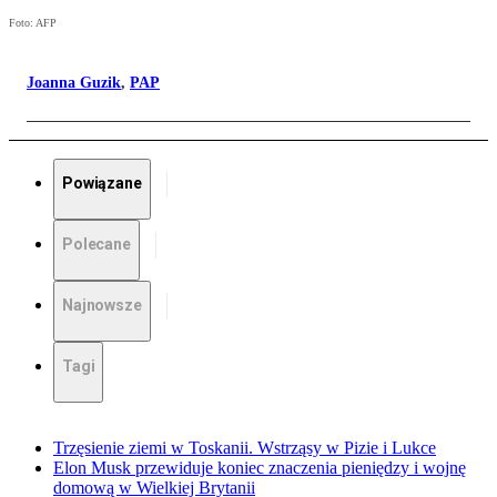
Foto: AFP
Joanna Guzik
,
PAP
Powiązane
Polecane
Najnowsze
Tagi
Trzęsienie ziemi w Toskanii. Wstrząsy w Pizie i Lukce
Elon Musk przewiduje koniec znaczenia pieniędzy i wojnę
domową w Wielkiej Brytanii