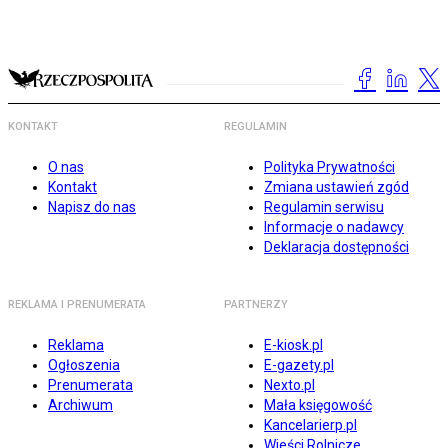
KONTAKT
REGULAMIN
O nas
Polityka Prywatności
Kontakt
Zmiana ustawień zgód
Napisz do nas
Regulamin serwisu
Informacje o nadawcy
Deklaracja dostępności
REKLAMA I PRENUMERATA
PARTNERZY
Reklama
E-kiosk.pl
Ogłoszenia
E-gazety.pl
Prenumerata
Nexto.pl
Archiwum
Mała księgowość
Kancelarierp.pl
Wieści Rolnicze