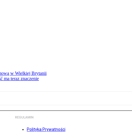
mową w Wielkiej Brytanii
ść ma teraz znaczenie
REGULAMIN
Polityka Prywatności