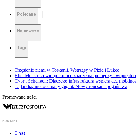
Polecane
Najnowsze
Tagi
Trzęsienie ziemi w Toskanii. Wstrząsy w Pizie i Lukce
Elon Musk przewiduje koniec znaczenia pieniędzy i wojnę do
Cypr i Schengen: Dlaczego infrastruktura wspierająca mobilno
Tajlandia, niedoceniany gigant. Nowy renesans pogaństwa
Promowane treści
KONTAKT
O nas