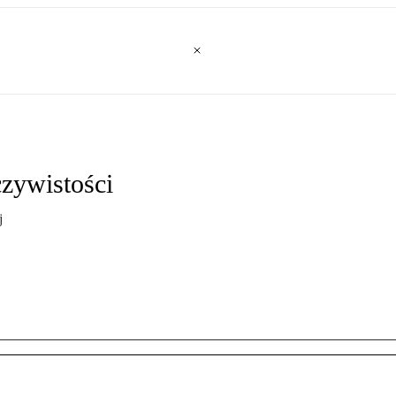
zywistości
j