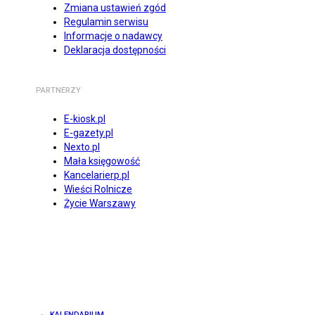
Zmiana ustawień zgód
Regulamin serwisu
Informacje o nadawcy
Deklaracja dostępności
PARTNERZY
E-kiosk.pl
E-gazety.pl
Nexto.pl
Mała księgowość
Kancelarierp.pl
Wieści Rolnicze
Życie Warszawy
KALENDARIUM