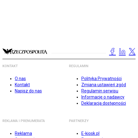
KONTAKT
REGULAMIN
O nas
Polityka Prywatności
Kontakt
Zmiana ustawień zgód
Napisz do nas
Regulamin serwisu
Informacje o nadawcy
Deklaracja dostępności
REKLAMA I PRENUMERATA
PARTNERZY
Reklama
E-kiosk.pl