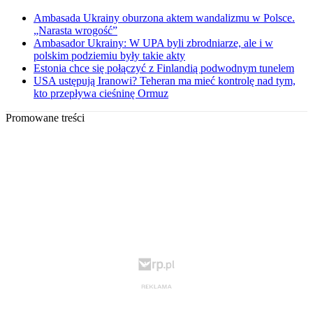
Ambasada Ukrainy oburzona aktem wandalizmu w Polsce.
„Narasta wrogość”
Ambasador Ukrainy: W UPA byli zbrodniarze, ale i w
polskim podziemiu były takie akty
Estonia chce się połączyć z Finlandią podwodnym tunelem
USA ustępują Iranowi? Teheran ma mieć kontrolę nad tym,
kto przepływa cieśninę Ormuz
Promowane treści