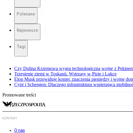
Polecane
Najnowsze
Tagi
Czy Dolina Krzemowa wygra technologiczną wojnę z Pekinem?
Trzęsienie ziemi w Toskanii. Wstrząsy w Pizie i Lukce
Elon Musk przewiduje koniec znaczenia pieniędzy i wojnę do
Cypr i Schengen: Dlaczego infrastruktura wspierająca mobilno
Promowane treści
KONTAKT
O nas