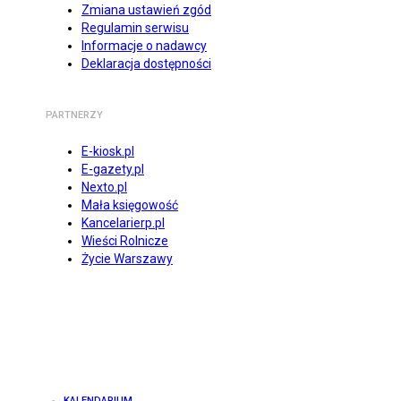
Zmiana ustawień zgód
Regulamin serwisu
Informacje o nadawcy
Deklaracja dostępności
PARTNERZY
E-kiosk.pl
E-gazety.pl
Nexto.pl
Mała księgowość
Kancelarierp.pl
Wieści Rolnicze
Życie Warszawy
KALENDARIUM