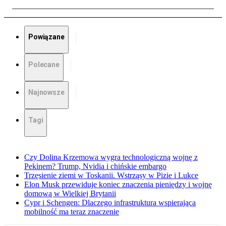
Powiązane
Polecane
Najnowsze
Tagi
Czy Dolina Krzemowa wygra technologiczną wojnę z
Pekinem? Trump, Nvidia i chińskie embargo
Trzęsienie ziemi w Toskanii. Wstrząsy w Pizie i Lukce
Elon Musk przewiduje koniec znaczenia pieniędzy i wojnę
domową w Wielkiej Brytanii
Cypr i Schengen: Dlaczego infrastruktura wspierająca
mobilność ma teraz znaczenie