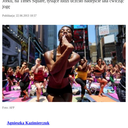
Jorku, na Times Square, tysiące ludzi uczciło nadejście lata ćwicząc
jogę
Publikacja:
22.06.2013 18:57
Foto: AFP
Agnieszka Kazimierczuk