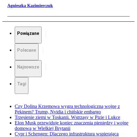
Agnieszka Kazimierczuk
Powiązane
Polecane
Najnowsze
Tagi
Czy Dolina Krzemowa wygra technologiczną wojnę z
Pekinem? Trump, Nvidia i chińskie embargo
Trzęsienie ziemi w Toskanii. Wstrząsy w Pizie i Lukce
Elon Musk przewiduje koniec znaczenia pieniędzy i wojnę
domową w Wielkiej Brytanii
Cypr i Schengen: Dlaczego infrastruktura wspierająca