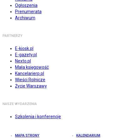
Ogłoszenia
Prenumerata
Archiwum
PARTNERZY
E-kiosk.pl
E-gazety.pl
Nexto.pl
Mała księgowość
Kancelarierp.pl
Wieści Rolnicze
Życie Warszawy
NASZE WYDARZENIA
Szkolenia i konferencje
MAPA STRONY
KALENDARIUM