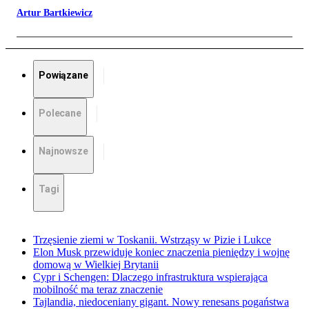
Artur Bartkiewicz
Powiązane
Polecane
Najnowsze
Tagi
Trzęsienie ziemi w Toskanii. Wstrząsy w Pizie i Lukce
Elon Musk przewiduje koniec znaczenia pieniędzy i wojnę
domową w Wielkiej Brytanii
Cypr i Schengen: Dlaczego infrastruktura wspierająca
mobilność ma teraz znaczenie
Tajlandia, niedoceniany gigant. Nowy renesans pogaństwa