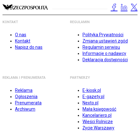
KONTAKT
REGULAMIN
O nas
Polityka Prywatności
Kontakt
Zmiana ustawień zgód
Napisz do nas
Regulamin serwisu
Informacje o nadawcy
Deklaracja dostępności
REKLAMA I PRENUMERATA
PARTNERZY
Reklama
E-kiosk.pl
Ogłoszenia
E-gazety.pl
Prenumerata
Nexto.pl
Archiwum
Mała księgowość
Kancelarierp.pl
Wieści Rolnicze
Życie Warszawy