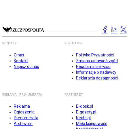
KONTAKT
REGULAMIN
O nas
Polityka Prywatności
Kontakt
Zmiana ustawień zgód
Napisz do nas
Regulamin serwisu
Informacje o nadawcy
Deklaracja dostępności
REKLAMA I PRENUMERATA
PARTNERZY
Reklama
E-kiosk.pl
Ogłoszenia
E-gazety.pl
Prenumerata
Nexto.pl
Archiwum
Mała księgowość