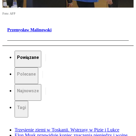
Foto: AFP
Przemysław Malinowski
Powiązane
Polecane
Najnowsze
Tagi
Trzęsienie ziemi w Toskanii. Wstrząsy w Pizie i Lukce
Elon Musk przewiduje koniec znaczenia pieniędzy i wojnę