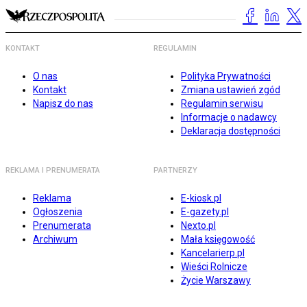
KONTAKT
REGULAMIN
O nas
Polityka Prywatności
Kontakt
Zmiana ustawień zgód
Napisz do nas
Regulamin serwisu
Informacje o nadawcy
Deklaracja dostępności
REKLAMA I PRENUMERATA
PARTNERZY
Reklama
E-kiosk.pl
Ogłoszenia
E-gazety.pl
Prenumerata
Nexto.pl
Archiwum
Mała księgowość
Kancelarierp.pl
Wieści Rolnicze
Życie Warszawy