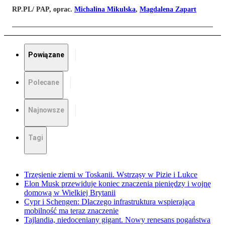
RP.PL/ PAP, oprac.
Michalina Mikulska
,
Magdalena Zapart
Powiązane
Polecane
Najnowsze
Tagi
Trzęsienie ziemi w Toskanii. Wstrząsy w Pizie i Lukce
Elon Musk przewiduje koniec znaczenia pieniędzy i wojnę
domową w Wielkiej Brytanii
Cypr i Schengen: Dlaczego infrastruktura wspierająca
mobilność ma teraz znaczenie
Tajlandia, niedoceniany gigant. Nowy renesans pogaństwa