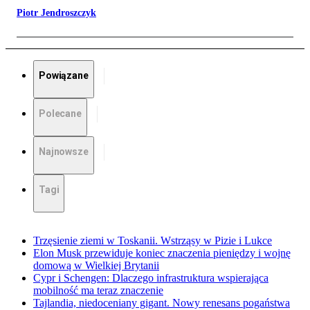
Piotr Jendroszczyk
Powiązane
Polecane
Najnowsze
Tagi
Trzęsienie ziemi w Toskanii. Wstrząsy w Pizie i Lukce
Elon Musk przewiduje koniec znaczenia pieniędzy i wojnę
domową w Wielkiej Brytanii
Cypr i Schengen: Dlaczego infrastruktura wspierająca
mobilność ma teraz znaczenie
Tajlandia, niedoceniany gigant. Nowy renesans pogaństwa