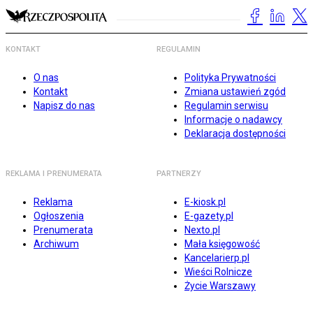
KONTAKT
REGULAMIN
O nas
Polityka Prywatności
Kontakt
Zmiana ustawień zgód
Napisz do nas
Regulamin serwisu
Informacje o nadawcy
Deklaracja dostępności
REKLAMA I PRENUMERATA
PARTNERZY
Reklama
E-kiosk.pl
Ogłoszenia
E-gazety.pl
Prenumerata
Nexto.pl
Archiwum
Mała księgowość
Kancelarierp.pl
Wieści Rolnicze
Życie Warszawy