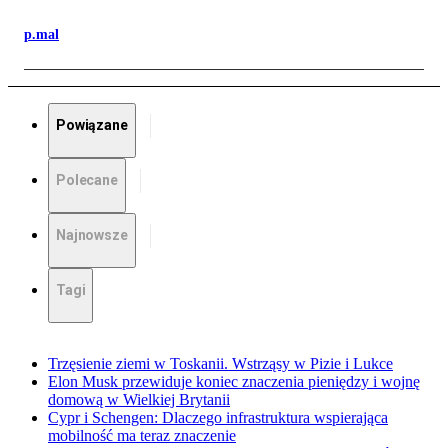
p.mal
Powiązane
Polecane
Najnowsze
Tagi
Trzęsienie ziemi w Toskanii. Wstrząsy w Pizie i Lukce
Elon Musk przewiduje koniec znaczenia pieniędzy i wojnę
domową w Wielkiej Brytanii
Cypr i Schengen: Dlaczego infrastruktura wspierająca
mobilność ma teraz znaczenie