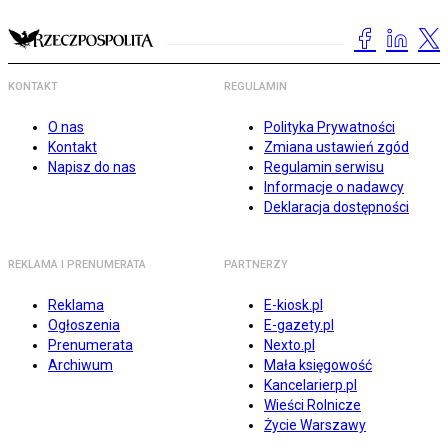
KONTAKT
REGULAMIN
O nas
Polityka Prywatności
Kontakt
Zmiana ustawień zgód
Napisz do nas
Regulamin serwisu
Informacje o nadawcy
Deklaracja dostępności
REKLAMA I PRENUMERATA
PARTNERZY
Reklama
E-kiosk.pl
Ogłoszenia
E-gazety.pl
Prenumerata
Nexto.pl
Archiwum
Mała księgowość
Kancelarierp.pl
Wieści Rolnicze
Życie Warszawy