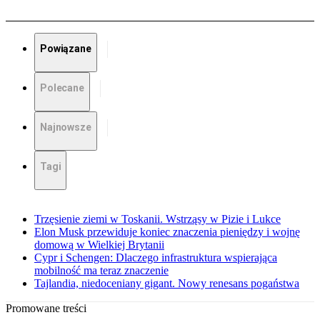
Powiązane
Polecane
Najnowsze
Tagi
Trzęsienie ziemi w Toskanii. Wstrząsy w Pizie i Lukce
Elon Musk przewiduje koniec znaczenia pieniędzy i wojnę
domową w Wielkiej Brytanii
Cypr i Schengen: Dlaczego infrastruktura wspierająca
mobilność ma teraz znaczenie
Tajlandia, niedoceniany gigant. Nowy renesans pogaństwa
Promowane treści