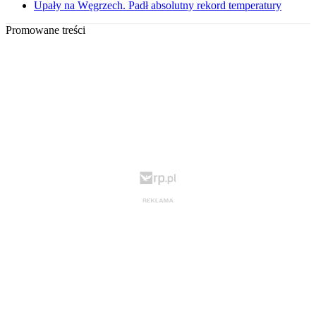
Upały na Węgrzech. Padł absolutny rekord temperatury
Promowane treści