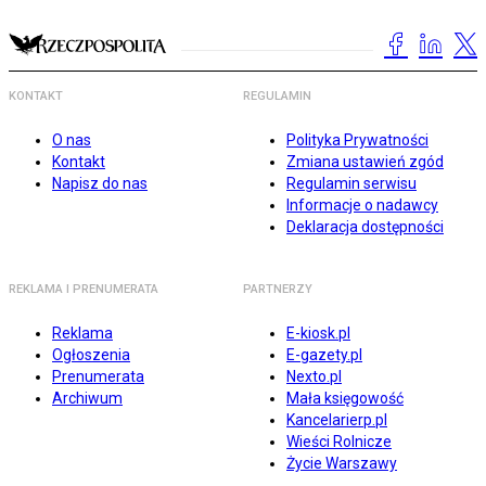
KONTAKT
REGULAMIN
O nas
Polityka Prywatności
Kontakt
Zmiana ustawień zgód
Napisz do nas
Regulamin serwisu
Informacje o nadawcy
Deklaracja dostępności
REKLAMA I PRENUMERATA
PARTNERZY
Reklama
E-kiosk.pl
Ogłoszenia
E-gazety.pl
Prenumerata
Nexto.pl
Archiwum
Mała księgowość
Kancelarierp.pl
Wieści Rolnicze
Życie Warszawy