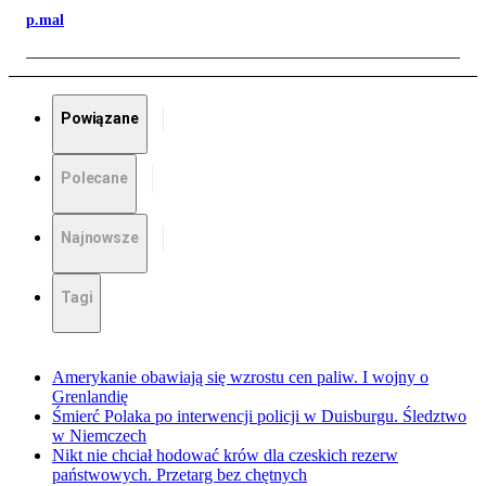
p.mal
Powiązane
Polecane
Najnowsze
Tagi
Amerykanie obawiają się wzrostu cen paliw. I wojny o
Grenlandię
Śmierć Polaka po interwencji policji w Duisburgu. Śledztwo
w Niemczech
Nikt nie chciał hodować krów dla czeskich rezerw
państwowych. Przetarg bez chętnych