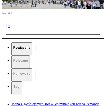
Foto: AFP
qm
Powiązane
Polecane
Najnowsze
Tagi
Jedna z głośniejszych spraw kryminalnych wraca. Amanda