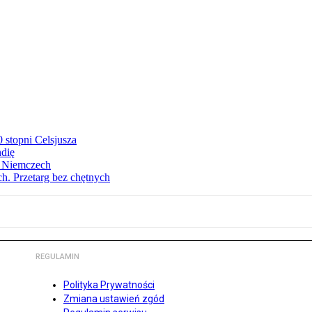
stopni Celsjusza
ndię
w Niemczech
h. Przetarg bez chętnych
REGULAMIN
Polityka Prywatności
Zmiana ustawień zgód