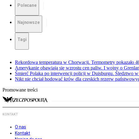
Polecane
Najnowsze
Tagi
Rekordowa temperatura w Chorwacji. Termometry pokazało 40 
Amerykanie obawiają się wzrostu cen paliw. I wojny o Grenla
Śmierć Polaka po interwencji policji w Duisburgu. Śledztwo 
Nikt nie chciał hodować krów dla czeskich rezerw państwowyc
Promowane treści
KONTAKT
O nas
Kontakt