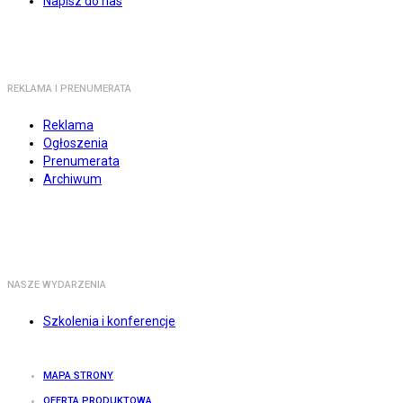
Napisz do nas
REKLAMA I PRENUMERATA
Reklama
Ogłoszenia
Prenumerata
Archiwum
NASZE WYDARZENIA
Szkolenia i konferencje
MAPA STRONY
OFERTA PRODUKTOWA