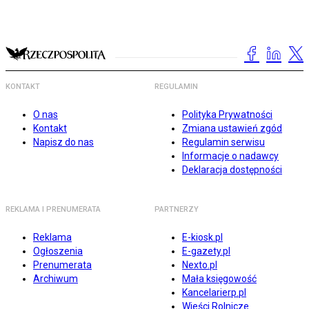
KONTAKT
REGULAMIN
O nas
Polityka Prywatności
Kontakt
Zmiana ustawień zgód
Napisz do nas
Regulamin serwisu
Informacje o nadawcy
Deklaracja dostępności
REKLAMA I PRENUMERATA
PARTNERZY
Reklama
E-kiosk.pl
Ogłoszenia
E-gazety.pl
Prenumerata
Nexto.pl
Archiwum
Mała księgowość
Kancelarierp.pl
Wieści Rolnicze