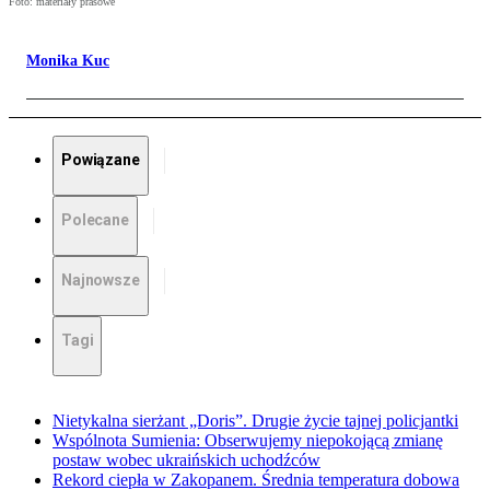
Foto: materiały prasowe
Monika Kuc
Powiązane
Polecane
Najnowsze
Tagi
Nietykalna sierżant „Doris”. Drugie życie tajnej policjantki
Wspólnota Sumienia: Obserwujemy niepokojącą zmianę
postaw wobec ukraińskich uchodźców
Rekord ciepła w Zakopanem. Średnia temperatura dobowa