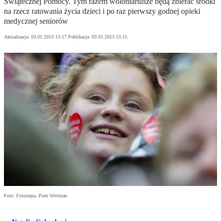
Świątecznej Pomocy. Tym razem wolontariusze będą zbierać środki
na rzecz ratowania życia dzieci i po raz pierwszy godnej opieki
medycznej seniorów
Aktualizacja:
03.01.2013 13:17
Publikacja:
03.01.2013 13:15
Foto: Fotorzepa, Piotr Wittman