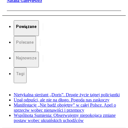
Natalia Gabrylewicz
Powiązane
Polecane
Najnowsze
Tagi
Nietykalna sierżant „Doris”. Drugie życie tajnej policjantki
Upał odpuści, ale nie na długo. Pogoda nas zaskoczy
Manifestacje „Nie bądź obojętny” w całej Polsce. Apel o
sprzeciw wobec nienawiści i przemocy
Wspólnota Sumienia: Obserwujemy niepokojącą zmianę
postaw wobec ukraińskich uchodźców