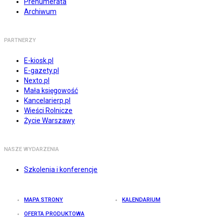
Prenumerata
Archiwum
PARTNERZY
E-kiosk.pl
E-gazety.pl
Nexto.pl
Mała księgowość
Kancelarierp.pl
Wieści Rolnicze
Życie Warszawy
NASZE WYDARZENIA
Szkolenia i konferencje
MAPA STRONY
KALENDARIUM
OFERTA PRODUKTOWA