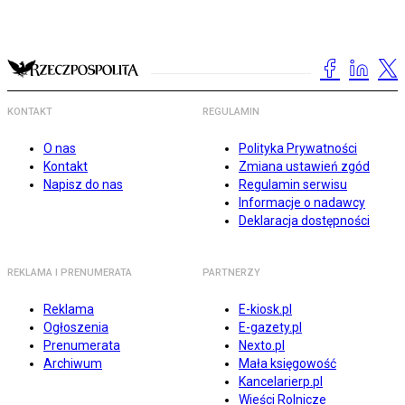
KONTAKT
REGULAMIN
O nas
Polityka Prywatności
Kontakt
Zmiana ustawień zgód
Napisz do nas
Regulamin serwisu
Informacje o nadawcy
Deklaracja dostępności
REKLAMA I PRENUMERATA
PARTNERZY
Reklama
E-kiosk.pl
Ogłoszenia
E-gazety.pl
Prenumerata
Nexto.pl
Archiwum
Mała księgowość
Kancelarierp.pl
Wieści Rolnicze