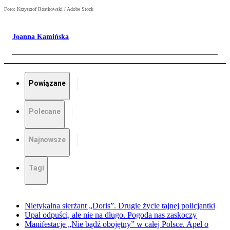
Foto: Krzysztof Rostkowski / Adobe Stock
Joanna Kamińska
Powiązane
Polecane
Najnowsze
Tagi
Nietykalna sierżant „Doris”. Drugie życie tajnej policjantki
Upał odpuści, ale nie na długo. Pogoda nas zaskoczy
Manifestacje „Nie bądź obojętny” w całej Polsce. Apel o