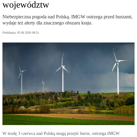
województw
Niebezpieczna pogoda nad Polską. IMGW ostrzega przed burzami,
wydaje też alerty dla znacznego obszaru kraju.
Publikacja:
03.06.2026 08:51
W środę 3 czerwca nad Polską mogą przejść burze, ostrzega IMGW