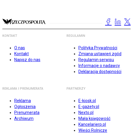
KONTAKT
REGULAMIN
O nas
Polityka Prywatności
Kontakt
Zmiana ustawień zgód
Napisz do nas
Regulamin serwisu
Informacje o nadawcy
Deklaracja dostępności
REKLAMA I PRENUMERATA
PARTNERZY
Reklama
E-kiosk.pl
Ogłoszenia
E-gazety.pl
Prenumerata
Nexto.pl
Archiwum
Mała księgowość
Kancelarierp.pl
Wieści Rolnicze