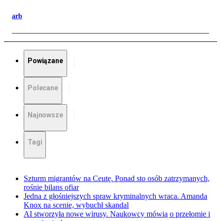
arb
Powiązane
Polecane
Najnowsze
Tagi
Szturm migrantów na Ceutę. Ponad sto osób zatrzymanych,
rośnie bilans ofiar
Jedna z głośniejszych spraw kryminalnych wraca. Amanda
Knox na scenie, wybuchł skandal
AI stworzyła nowe wirusy. Naukowcy mówią o przełomie i