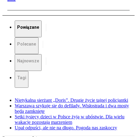
Powiązane
Polecane
Najnowsze
Tagi
Nietykalna sierżant „Doris”. Drugie życie tajnej policjantki
Warszawa szykuje się do defilady. Wisłostrada i dwa mosty
będą zamknięte
Setki tysięcy dzieci w Polsce żyją w ubóstwie. Dla wielu
wakacje pozostają marzeniem
Upał odpuści, ale nie na długo. Pogoda nas zaskoczy