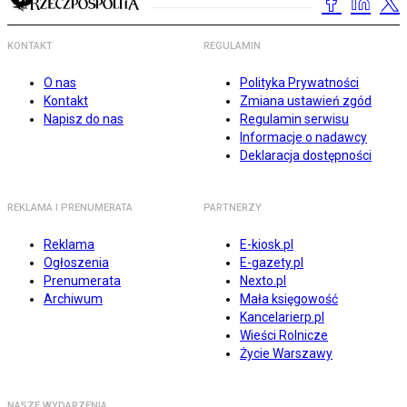
KONTAKT
REGULAMIN
O nas
Polityka Prywatności
Kontakt
Zmiana ustawień zgód
Napisz do nas
Regulamin serwisu
Informacje o nadawcy
Deklaracja dostępności
REKLAMA I PRENUMERATA
PARTNERZY
Reklama
E-kiosk.pl
Ogłoszenia
E-gazety.pl
Prenumerata
Nexto.pl
Archiwum
Mała księgowość
Kancelarierp.pl
Wieści Rolnicze
Życie Warszawy
NASZE WYDARZENIA