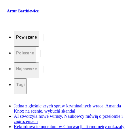
Artur Bartkiewicz
Powiązane
Polecane
Najnowsze
Tagi
Jedna z głośniejszych spraw kryminalnych wraca. Amanda
Knox na scenie, wybuchł skandal
AI stworzyła nowe wirusy. Naukowcy mówią o przełomie i
zagrożeniach
Rekordowa temperatura w Chorwacji. Termometry pokazały