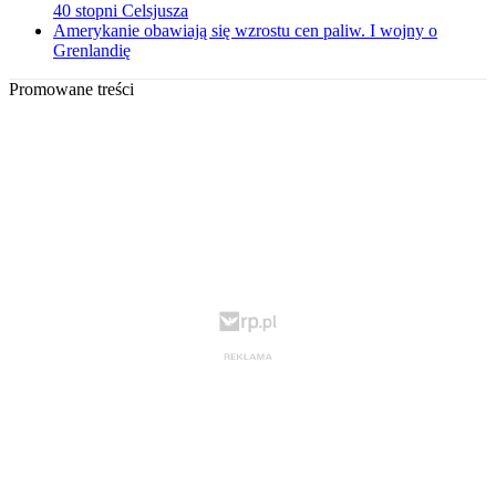
40 stopni Celsjusza
Amerykanie obawiają się wzrostu cen paliw. I wojny o
Grenlandię
Promowane treści