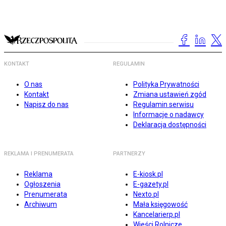
KONTAKT
REGULAMIN
O nas
Polityka Prywatności
Kontakt
Zmiana ustawień zgód
Napisz do nas
Regulamin serwisu
Informacje o nadawcy
Deklaracja dostępności
REKLAMA I PRENUMERATA
PARTNERZY
Reklama
E-kiosk.pl
Ogłoszenia
E-gazety.pl
Prenumerata
Nexto.pl
Archiwum
Mała księgowość
Kancelarierp.pl
Wieści Rolnicze