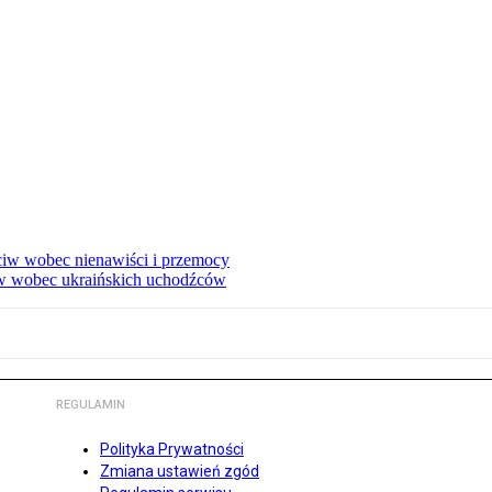
eciw wobec nienawiści i przemocy
w wobec ukraińskich uchodźców
REGULAMIN
Polityka Prywatności
Zmiana ustawień zgód