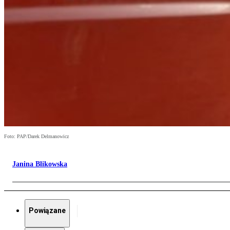
Foto: PAP/Darek Delmanowicz
Janina Blikowska
Powiązane