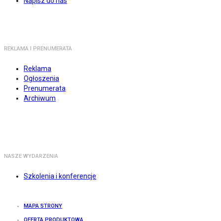
Napisz do nas
REKLAMA I PRENUMERATA
Reklama
Ogłoszenia
Prenumerata
Archiwum
NASZE WYDARZENIA
Szkolenia i konferencje
MAPA STRONY
OFERTA PRODUKTOWA