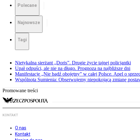
Polecane
Najnowsze
Tagi
Nietykalna sierżant „Doris”. Drugie życie tajnej policjantki
Upał odpuści, ale nie na długo. Prognoza na najbliższe dni
Manifestacje „Nie bądź obojętny” w całej Polsce. Apel o sprz
Wspólnota Sumienia: Obserwujemy niepokojącą zmianę posta
Promowane treści
KONTAKT
O nas
Kontakt