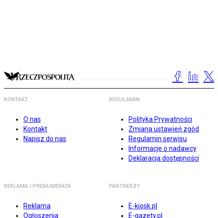
KONTAKT
REGULAMIN
O nas
Polityka Prywatności
Kontakt
Zmiana ustawień zgód
Napisz do nas
Regulamin serwisu
Informacje o nadawcy
Deklaracja dostępności
REKLAMA I PRENUMERATA
PARTNERZY
Reklama
E-kiosk.pl
Ogłoszenia
E-gazety.pl