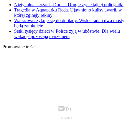
Nietykalna sierżant „Doris”. Drugie życie tajnej policjantki
Tragedia w Aquaparku Reda. Ujawniono kulisy awarii, w
której zginęły rekiny
Warszawa szykuje się do defilady. Wisłostrada i dwa mosty
będą zamknięte
Setki tysięcy dzieci w Polsce żyją w ubóstwie. Dla wielu
wakacje pozostają marzeniem
Promowane treści