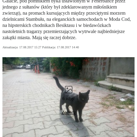
Galacie, pod pomnikiem byka ustawionym w Fenerbahce przez
jednego z sułtanów (który był zdeklarowanym miłośnikiem
zwierząt), na promach kursujących między przeciętymi morzem
dzielnicami Stambułu, na eleganckich samochodach w Moda Cod,
na hipsterskich chodnikach Besiktasu i w biedawózkach
nastoletnich tragarzy przemierzających wytrwale najbiedniejsze
zakątki miasta. Mają się raczej dobrze.
Aktualizacja:
17.08.2017 15:27
Publikacja:
17.08.2017 14:40
6 zdjęć
Zobacz