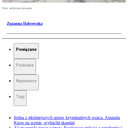
Foto: archiwum prywatne
Zuzanna Dąbrowska
Powiązane
Polecane
Najnowsze
Tagi
Jedna z głośniejszych spraw kryminalnych wraca. Amanda
Knox na scenie, wybuchł skandal
AI stworzyła nowe wirusy. Naukowcy mówią o przełomie i