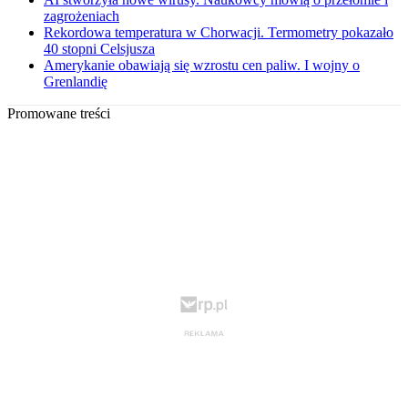
zagrożeniach
Rekordowa temperatura w Chorwacji. Termometry pokazało
40 stopni Celsjusza
Amerykanie obawiają się wzrostu cen paliw. I wojny o
Grenlandię
Promowane treści