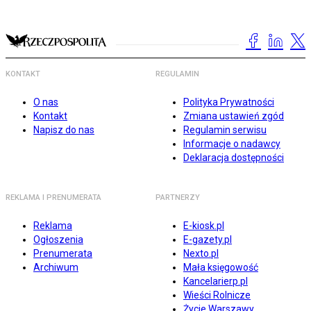
KONTAKT
REGULAMIN
O nas
Polityka Prywatności
Kontakt
Zmiana ustawień zgód
Napisz do nas
Regulamin serwisu
Informacje o nadawcy
Deklaracja dostępności
REKLAMA I PRENUMERATA
PARTNERZY
Reklama
E-kiosk.pl
Ogłoszenia
E-gazety.pl
Prenumerata
Nexto.pl
Archiwum
Mała księgowość
Kancelarierp.pl
Wieści Rolnicze
Życie Warszawy