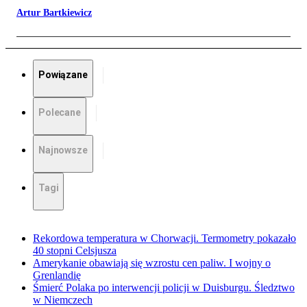
Artur Bartkiewicz
Powiązane
Polecane
Najnowsze
Tagi
Rekordowa temperatura w Chorwacji. Termometry pokazało
40 stopni Celsjusza
Amerykanie obawiają się wzrostu cen paliw. I wojny o
Grenlandię
Śmierć Polaka po interwencji policji w Duisburgu. Śledztwo
w Niemczech